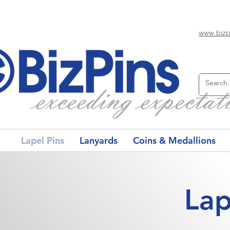
www.bizp
Lapel Pins
Lanyards
Coins & Medallions
Lap